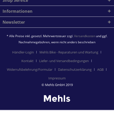
Shop Service
Informationen
Newsletter
* Alle Preise inkl. gesetzl. Mehrwertsteuer zzgl.
Versandkosten
und ggf.
Nachnahmegebühren, wenn nicht anders beschrieben
Händler-Login
Mehls Bike - Reparaturen und Wartung
Kontakt
Liefer- und Versandbedingungen
Widerrufsbelehrung/Formular
Datenschutzerklärung
AGB
Impressum
© Mehls GmbH 2019