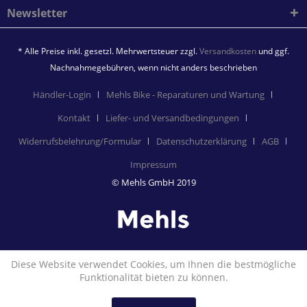
Newsletter
* Alle Preise inkl. gesetzl. Mehrwertsteuer zzgl.
Versandkosten
und ggf.
Nachnahmegebühren, wenn nicht anders beschrieben
Händler-Login
Mehls Bike - Reparaturen und Wartung
Kontakt
Liefer- und Versandbedingungen
Widerrufsbelehrung/Formular
Datenschutzerklärung
AGB
Impressum
© Mehls GmbH 2019
Diese Website verwendet Cookies, um Ihnen die bestmögliche
Funktionalität bieten zu können.