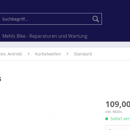
Mehls Bike - Reparaturen und Wartung
len, Antrieb
Kurbelwellen
Standard
s
109,00
inkl. MwSt.
Sofort ver