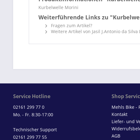
Kurbelwelle Morini
Weiterführende Links zu "Kurbelwe
Fragen zum Artikel?
Weitere Artikel von Jasil J.Antonio da Silva
Service Hotline
Shop Servi
02161 299 77 0
Mehls Bike -
Kontakt
Mo. - Fr. 8:30-17:00
Liefer- und 
Widerrufsbel
Technischer Support
AGB
02161 299 77 55