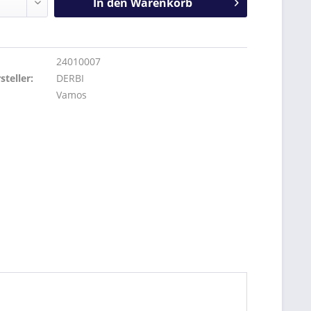
In den
Warenkorb
24010007
teller:
DERBI
Vamos