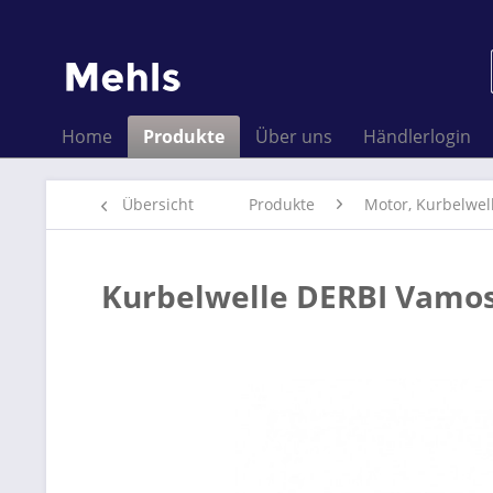
Home
Produkte
Über uns
Händlerlogin
Übersicht
Produkte
Motor, Kurbelwel
Kurbelwelle DERBI Vamo