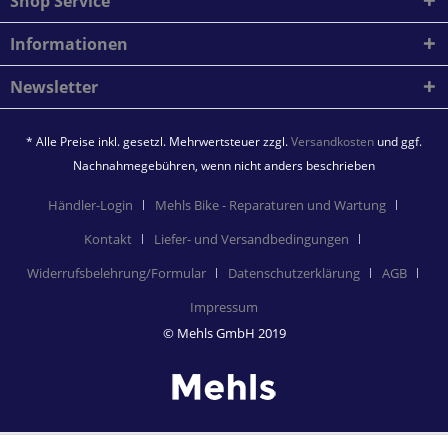
Shop Service
Informationen
Newsletter
* Alle Preise inkl. gesetzl. Mehrwertsteuer zzgl.
Versandkosten
und ggf.
Nachnahmegebühren, wenn nicht anders beschrieben
Händler-Login
Mehls Bike - Reparaturen und Wartung
Kontakt
Liefer- und Versandbedingungen
Widerrufsbelehrung/Formular
Datenschutzerklärung
AGB
Impressum
© Mehls GmbH 2019