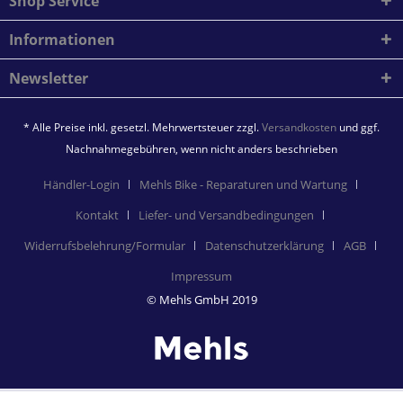
Shop Service
Informationen
Newsletter
* Alle Preise inkl. gesetzl. Mehrwertsteuer zzgl.
Versandkosten
und ggf.
Nachnahmegebühren, wenn nicht anders beschrieben
Händler-Login
Mehls Bike - Reparaturen und Wartung
Kontakt
Liefer- und Versandbedingungen
Widerrufsbelehrung/Formular
Datenschutzerklärung
AGB
Impressum
© Mehls GmbH 2019