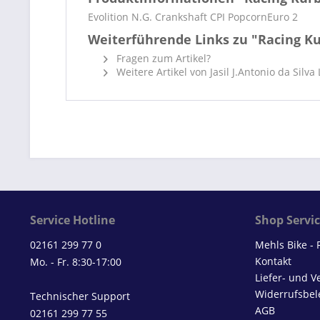
Evolition N.G. Crankshaft CPI PopcornEuro 2
Weiterführende Links zu "Racing K
Fragen zum Artikel?
Weitere Artikel von Jasil J.Antonio da Silva
Service Hotline
Shop Servi
02161 299 77 0
Mehls Bike -
Kontakt
Mo. - Fr. 8:30-17:00
Liefer- und 
Widerrufsbel
Technischer Support
AGB
02161 299 77 55