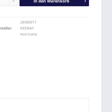
In den
Warenkorb
28300017
teller:
KEEWAY
Hurricane