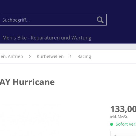
Mehls Bike - Reparaturen und Wartung
len, Antrieb
Kurbelwellen
Racing
AY Hurricane
133,00
inkl. MwSt.
Sofort ver