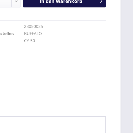
In den
Warenkorb
28050025
teller:
BUFFALO
CY 50