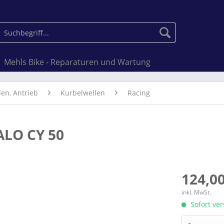
Mehls Bike - Reparaturen und Wartung
len, Antrieb
Kurbelwellen
Racing
ALO CY 50
124,00
inkl. MwSt.
Sofort ver