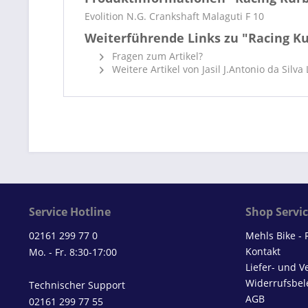
Evolition N.G. Crankshaft Malaguti F 10
Weiterführende Links zu "Racing K
Fragen zum Artikel?
Weitere Artikel von Jasil J.Antonio da Silva
Service Hotline
Shop Servi
02161 299 77 0
Mehls Bike -
Kontakt
Mo. - Fr. 8:30-17:00
Liefer- und 
Widerrufsbel
Technischer Support
AGB
02161 299 77 55