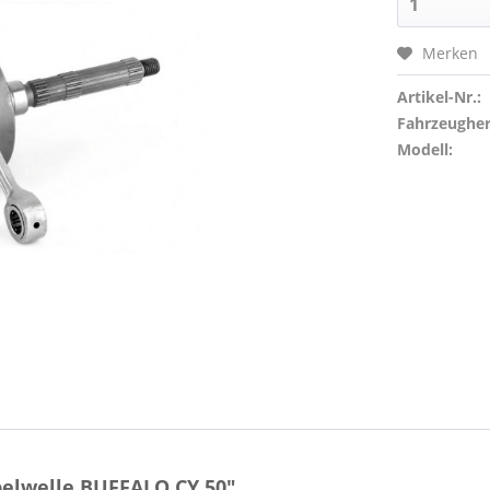
Merken
Artikel-Nr.:
Fahrzeughers
Modell:
elwelle BUFFALO CY 50"