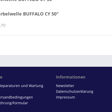
urbelwelle BUFFALO CY 50"
 LTD
ce
Informationen
 Reparaturen und Wartung
Newsletter
Datenschutzerklärung
Versandbedingungen
Impressum
ehrung/Formular