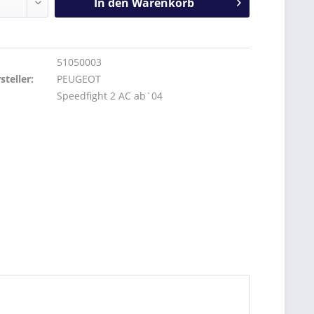
In den
Warenkorb
51050003
teller:
PEUGEOT
Speedfight 2 AC ab`04