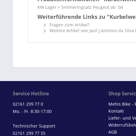
KW Lager + Simmeringsatz Peugeot ab`04
Weiterführende Links zu "Kurbelwe
Fragen zum Artikel?
Weitere Artikel von Jasil J.Antonio da Silva
Service Hotline
Shop Servi
02161 299 77 0
Mehls Bike -
Kontakt
Mo. - Fr. 8:30-17:00
Liefer- und 
Widerrufsbel
Technischer Support
AGB
02161 299 77 55