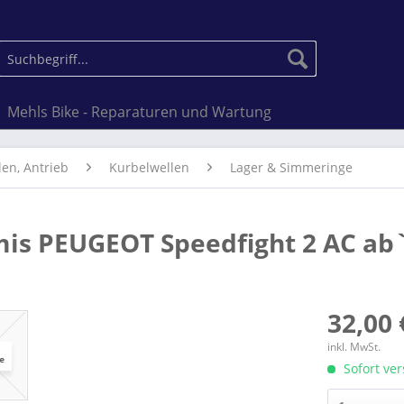
Mehls Bike - Reparaturen und Wartung
len, Antrieb
Kurbelwellen
Lager & Simmeringe
mis PEUGEOT Speedfight 2 AC ab
32,00 
inkl. MwSt.
Sofort ver