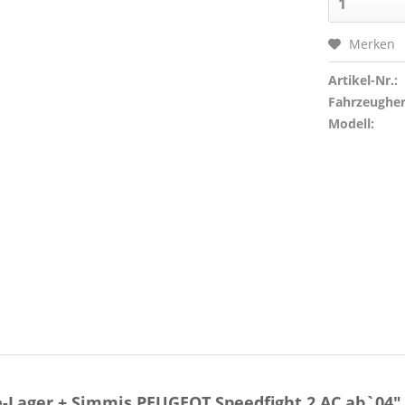
Merken
Artikel-Nr.:
Fahrzeughers
Modell:
-Lager + Simmis PEUGEOT Speedfight 2 AC ab`04"