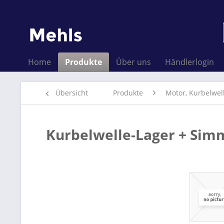
Home
Produkte
Über uns
Händlerlogin
Übersicht
Produkte
Motor, Kurbelwel
Kurbelwelle-Lager + Sim