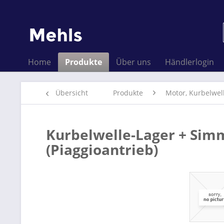
Home
Produkte
Über uns
Händlerlogin
Übersicht
Produkte
Motor, Kurbelwel
Kurbelwelle-Lager + Simm
(Piaggioantrieb)