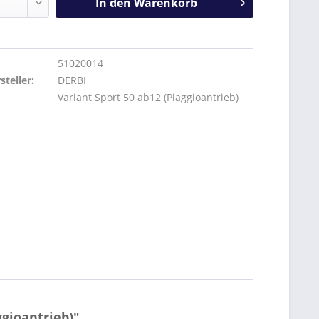
In den
Warenkorb
51020014
teller:
DERBI
Variant Sport 50 ab12 (Piaggioantrieb)
gioantrieb)"