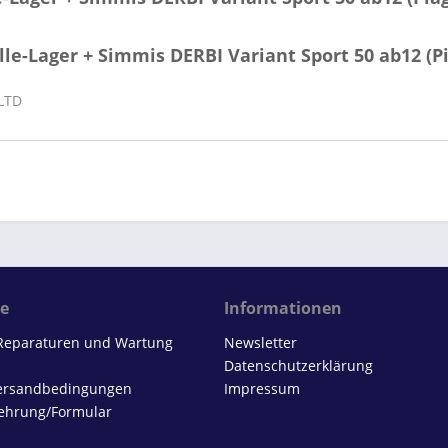
le-Lager + Simmis DERBI Variant Sport 50 ab12 (P
 LTD
ce
Informationen
 Reparaturen und Wartung
Newsletter
Datenschutzerklärung
Versandbedingungen
Impressum
ehrung/Formular