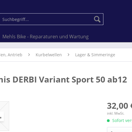
Mehls Bike - Reparaturen und Wartung
len, Antrieb
Kurbelwellen
Lager & Simmeringe
is DERBI Variant Sport 50 ab12
32,00 
inkl. MwSt.
Sofort ver