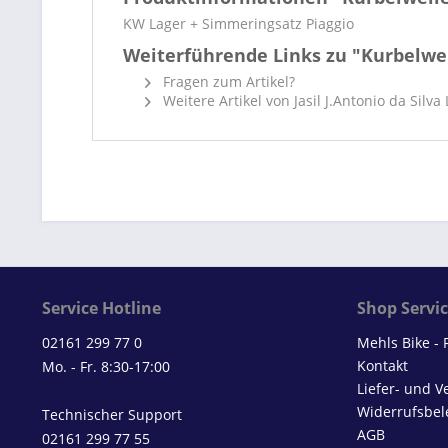
KW Lager + Simmeringsatz Piaggio
Weiterführende Links zu "Kurbelwel
Fragen zum Artikel?
Weitere Artikel von Jasil J.Antonio da Silva
Service Hotline
Shop Servi
02161 299 77 0
Mehls Bike -
Kontakt
Mo. - Fr. 8:30-17:00
Liefer- und 
Widerrufsbel
Technischer Support
AGB
02161 299 77 55