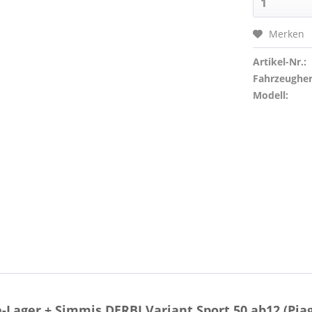
Merken
Artikel-Nr.:
Fahrzeughers
Modell:
Lager + Simmis DERBI Variant Sport 50 ab12 (Piag