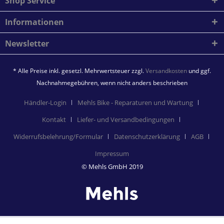
Shop Service
Informationen
Newsletter
* Alle Preise inkl. gesetzl. Mehrwertsteuer zzgl.
Versandkosten
und ggf.
Nachnahmegebühren, wenn nicht anders beschrieben
Händler-Login
Mehls Bike - Reparaturen und Wartung
Kontakt
Liefer- und Versandbedingungen
Widerrufsbelehrung/Formular
Datenschutzerklärung
AGB
Impressum
© Mehls GmbH 2019