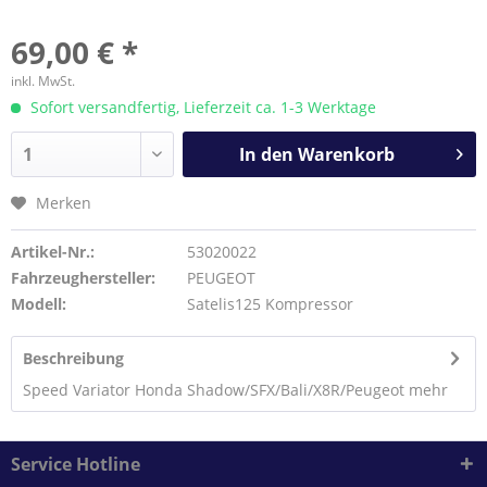
69,00 € *
inkl. MwSt.
Sofort versandfertig, Lieferzeit ca. 1-3 Werktage
In den
Warenkorb
Merken
Artikel-Nr.:
53020022
Fahrzeughersteller:
PEUGEOT
Modell:
Satelis125 Kompressor
Beschreibung
Speed Variator Honda Shadow/SFX/Bali/X8R/Peugeot
mehr
Service Hotline