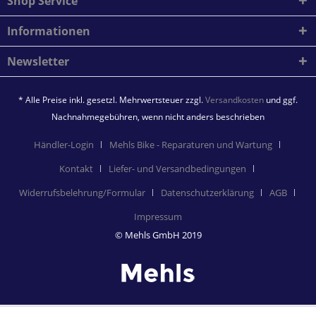
Shop Service
Informationen
Newsletter
* Alle Preise inkl. gesetzl. Mehrwertsteuer zzgl.
Versandkosten
und ggf.
Nachnahmegebühren, wenn nicht anders beschrieben
Händler-Login
Mehls Bike - Reparaturen und Wartung
Kontakt
Liefer- und Versandbedingungen
Widerrufsbelehrung/Formular
Datenschutzerklärung
AGB
Impressum
© Mehls GmbH 2019