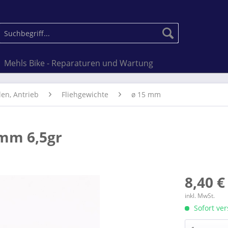
Mehls Bike - Reparaturen und Wartung
len, Antrieb
Fliehgewichte
ø 15 mm
 mm 6,5gr
8,40 €
inkl. MwSt.
Sofort ver