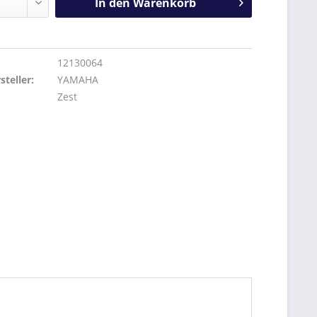
In den
Warenkorb
12130064
teller:
YAMAHA
Zest