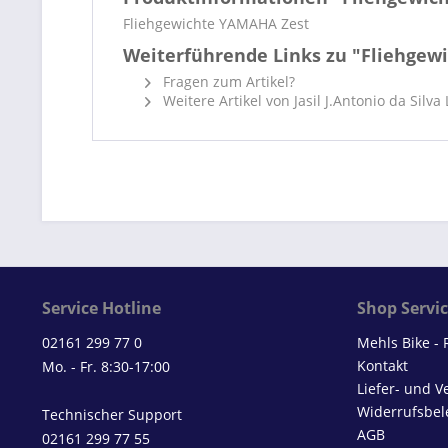
Fliehgewichte YAMAHA Zest
Weiterführende Links zu "Fliehgewi
Fragen zum Artikel?
Weitere Artikel von Jasil J.Antonio da Silva
Service Hotline
Shop Servi
02161 299 77 0
Mehls Bike -
Kontakt
Mo. - Fr. 8:30-17:00
Liefer- und 
Widerrufsbel
Technischer Support
AGB
02161 299 77 55