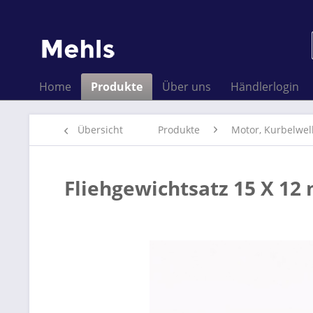
Home
Produkte
Über uns
Händlerlogin
Übersicht
Produkte
Motor, Kurbelwel
Fliehgewichtsatz 15 X 12