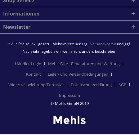
Shop Service
Informationen
Newsletter
* Alle Preise inkl. gesetzl. Mehrwertsteuer zzgl.
Versandkosten
und ggf.
Nachnahmegebühren, wenn nicht anders beschrieben
Händler-Login
Mehls Bike - Reparaturen und Wartung
Kontakt
Liefer- und Versandbedingungen
Widerrufsbelehrung/Formular
Datenschutzerklärung
AGB
Impressum
© Mehls GmbH 2019