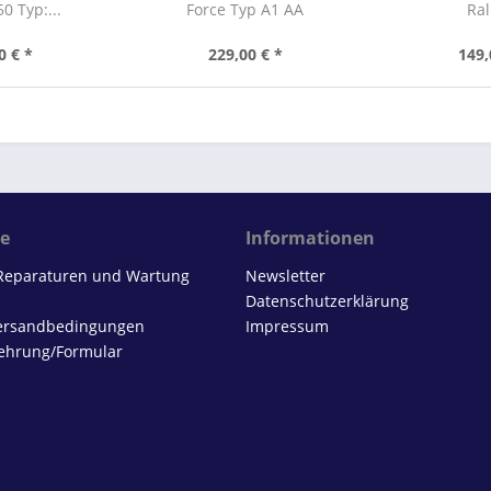
0 Typ:...
Force Typ A1 AA
Ral
0 € *
229,00 € *
149,
ce
Informationen
 Reparaturen und Wartung
Newsletter
Datenschutzerklärung
Versandbedingungen
Impressum
ehrung/Formular