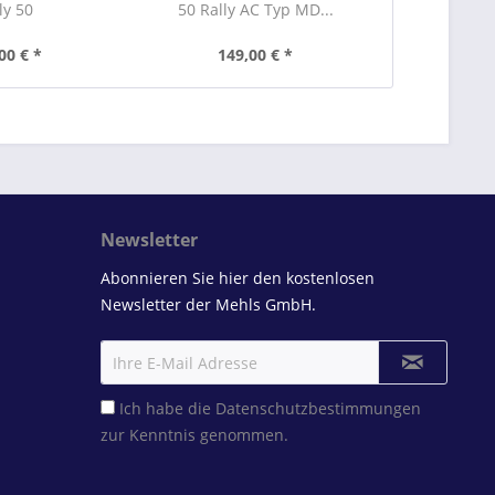
ly 50
50 Rally AC Typ MD...
5005 PIA
00 € *
149,00 € *
149
Newsletter
Abonnieren Sie hier den kostenlosen
Newsletter der Mehls GmbH.
Ich habe die
Datenschutzbestimmungen
zur Kenntnis genommen.