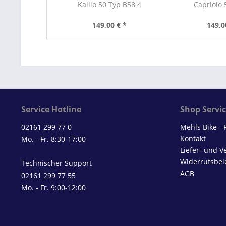
Kallio 50 Typ B58 4
Capriolo 5
149,00 € *
149,0
Service Hotline
Shop Servi
02161 299 77 0
Mehls Bike -
Kontakt
Mo. - Fr. 8:30-17:00
Liefer- und 
Widerrufsbel
Technischer Support
AGB
02161 299 77 55
Mo. - Fr. 9:00-12:00