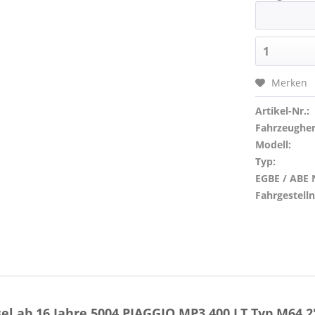
Merken
Artikel-Nr.:
Fahrzeughers
Modell:
Typ:
EGBE / ABE N
Fahrgestel
l ab 16 Jahre 5004 PIAGGIO MP3 400 LT Typ M64 2