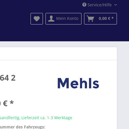
Service/Hilfe
Mein Konto
0,00 € *
64 2
 € *
sandfertig, Lieferzeit ca. 1-3 Werktage
nummer des Fahrzeugs: