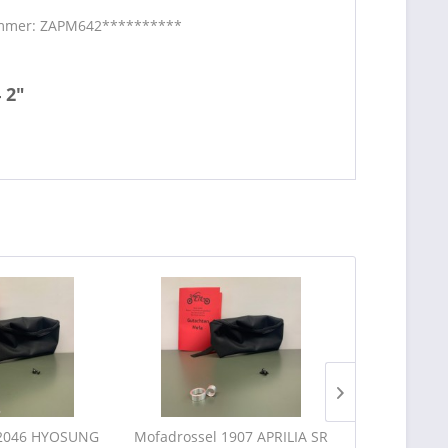
94 Fahrgestellnummer: ZAPM642**********
 2"
 2046 HYOSUNG
Mofadrossel 1907 APRILIA SR
15 kW Dros