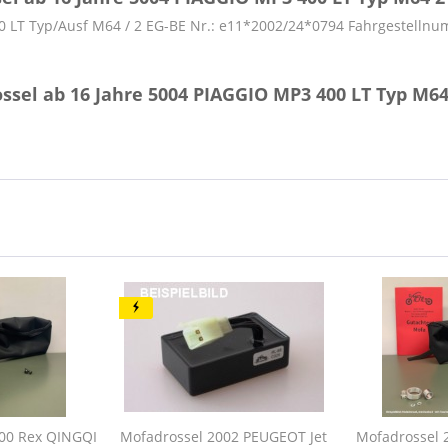
 MP3 400 LT Typ/Ausf M64 / 2 EG-BE Nr.: e11*2002/24*07
ssel ab 16 Jahre 5004 PIAGGIO MP3 400 LT Typ M64
200 Rex QINGQI
Mofadrossel 2002 PEUGEOT Jet
Mofadrossel